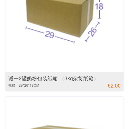
诚一2罐奶粉包装纸箱 （3kg杂货纸箱）
£2.00
规格：29*26*18CM