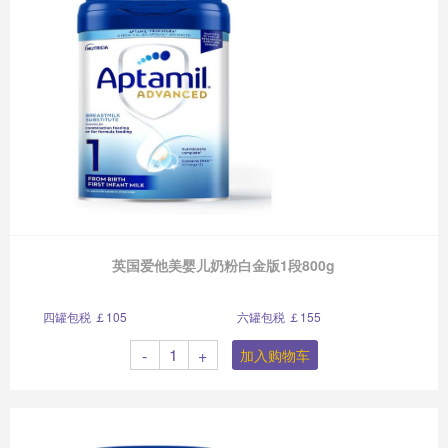
英国爱他美婴儿奶粉白金版1段800g
四罐包税 ￡105
六罐包税 ￡155
-
+
加入购物车