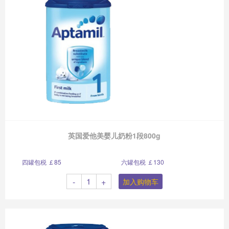
英国爱他美婴儿奶粉1段800g
四罐包税 ￡85
六罐包税 ￡130
-
+
加入购物车