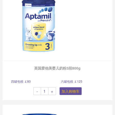
英国爱他美婴儿奶粉3段800g
四罐包税 ￡80
六罐包税 ￡125
-
+
加入购物车