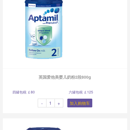
英国爱他美婴儿奶粉2段800g
四罐包税 ￡80
六罐包税 ￡125
-
+
加入购物车