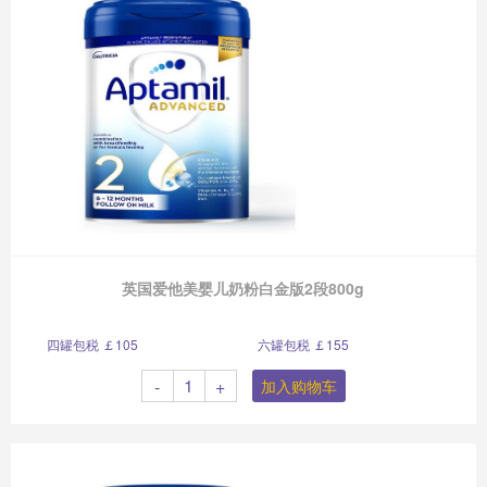
英国爱他美婴儿奶粉白金版2段800g
四罐包税 ￡105
六罐包税 ￡155
-
+
加入购物车