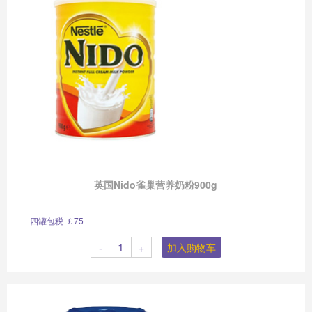
英国Nido雀巢营养奶粉900g
四罐包税 ￡75
-
+
加入购物车