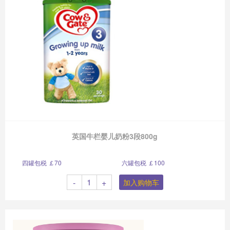
英国牛栏婴儿奶粉3段800g
四罐包税 ￡70
六罐包税 ￡100
-
+
加入购物车