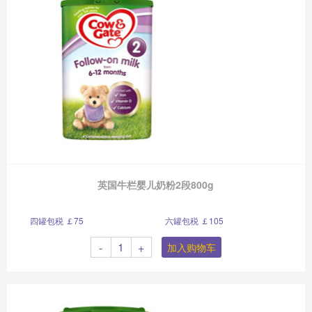
英国牛栏婴儿奶粉2段800g
四罐包税 ￡75
六罐包税 ￡105
-
+
加入购物车