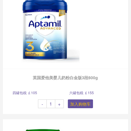
英国爱他美婴儿奶粉白金版3段800g
四罐包税 ￡105
六罐包税 ￡155
-
+
加入购物车