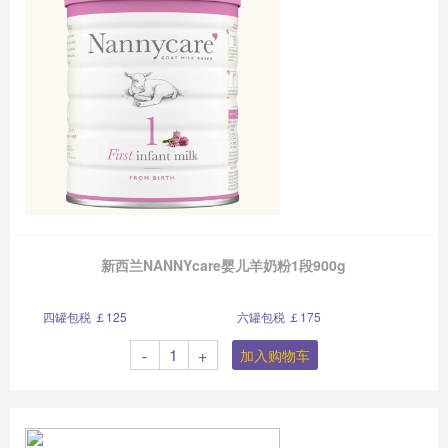
新西兰NANNYcare婴儿羊奶粉1段900g
四罐包税 ￡125
六罐包税 ￡175
-
+
加入购物车