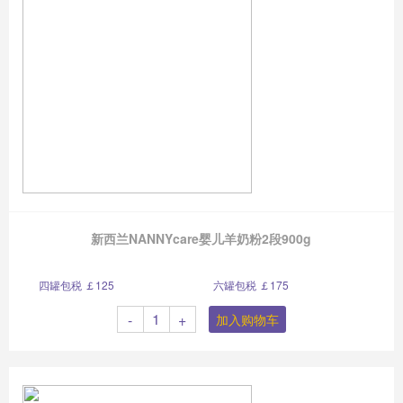
新西兰NANNYcare婴儿羊奶粉2段900g
四罐包税 ￡125
六罐包税 ￡175
-
+
加入购物车