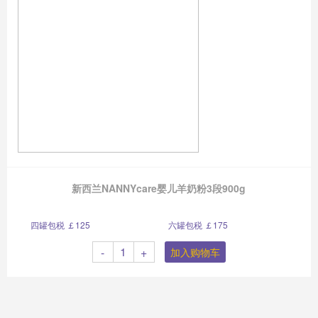
新西兰NANNYcare婴儿羊奶粉3段900g
四罐包税 ￡125
六罐包税 ￡175
-
+
加入购物车