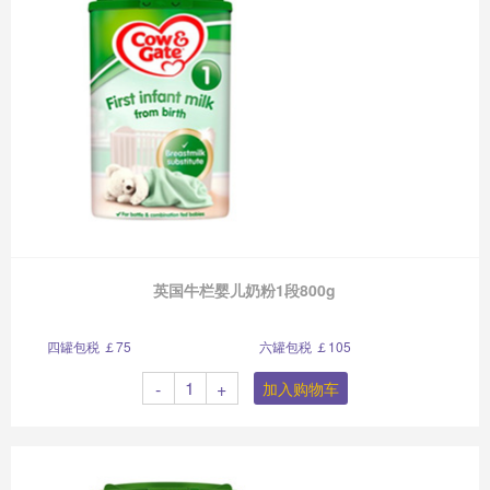
英国牛栏婴儿奶粉1段800g
四罐包税 ￡75
六罐包税 ￡105
-
+
加入购物车